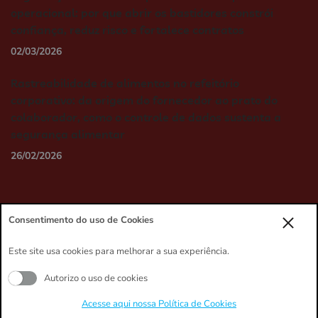
operacional: por que abrir os bastidores constrói
confiança, reduz risco e fortalece contratos
02/03/2026
Rastreabilidade de alimentos no refeitório
corporativo: da origem do fornecedor ao prato do
colaborador, como o controle de dados sustenta a
segurança alimentar
26/02/2026
Consentimento do uso de Cookies
Este site usa cookies para melhorar a sua experiência.
Termos de Uso
Política de Privacidade
Autorizo o uso de cookies
Copyright © Master Kitchen. (Lei 9610 de 19/02/1998)
Acesse aqui nossa Política de Cookies