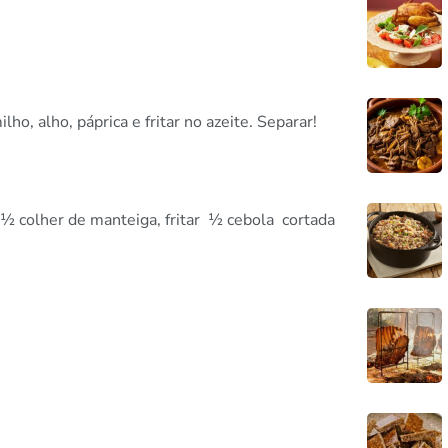
o, alho, páprica e fritar no azeite. Separar!
e ½ colher de manteiga, fritar ½ cebola cortada