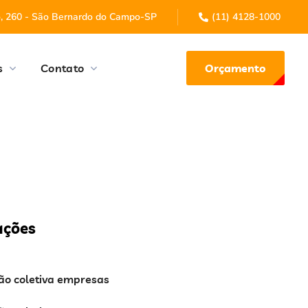
o, 260 - São Bernardo do Campo-SP
(11) 4128-1000
Orçamento
s
Contato
ações
ão coletiva empresas