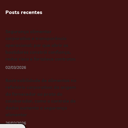
Posts recentes
Segurança alimentar
corporativa e transparência
operacional: por que abrir os
bastidores constrói confiança,
reduz risco e fortalece contratos
02/03/2026
Rastreabilidade de alimentos no
refeitório corporativo: da origem
do fornecedor ao prato do
colaborador, como o controle de
dados sustenta a segurança
alimentar
26/02/2026