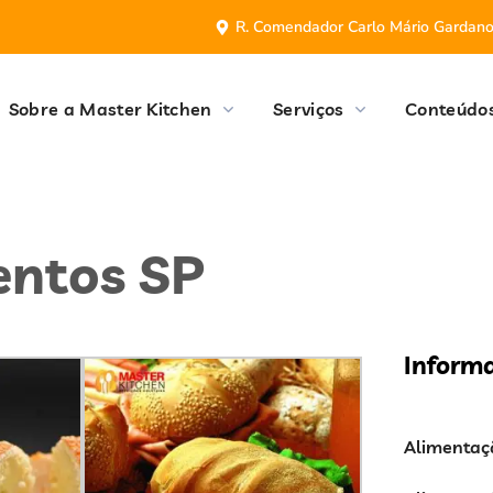
R. Comendador Carlo Mário Gardan
Sobre a Master Kitchen
Serviços
Conteúdo
entos SP
Inform
Alimentaç