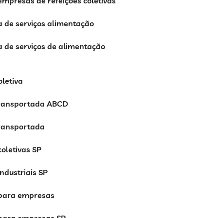
mpresas de refeições coletivas
 de serviços alimentação
 de serviços de alimentação
oletiva
transportada ABCD
transportada
coletivas SP
industriais SP
 para empresas