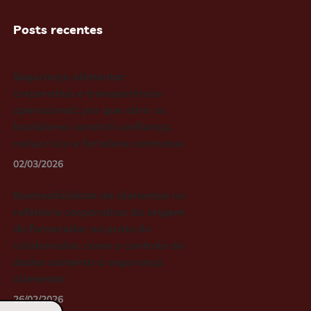
Posts recentes
Segurança alimentar
corporativa e transparência
operacional: por que abrir os
bastidores constrói confiança,
reduz risco e fortalece contratos
02/03/2026
Rastreabilidade de alimentos no
refeitório corporativo: da origem
do fornecedor ao prato do
colaborador, como o controle de
dados sustenta a segurança
alimentar
26/02/2026