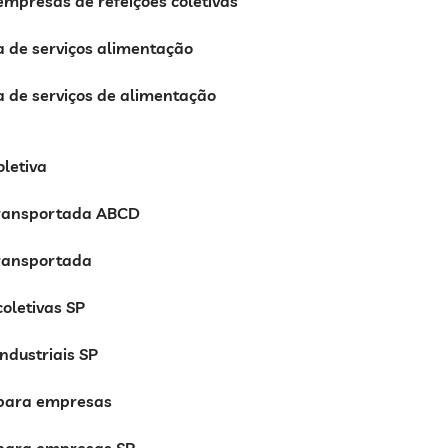
mpresas de refeições coletivas
 de serviços alimentação
 de serviços de alimentação
oletiva
transportada ABCD
transportada
coletivas SP
industriais SP
 para empresas